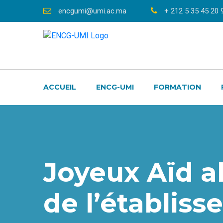
encgumi@umi.ac.ma
+ 212 5 35 45 20 
ACCUEIL
ENCG-UMI
FORMATION
Joyeux Aïd a
de l’établis