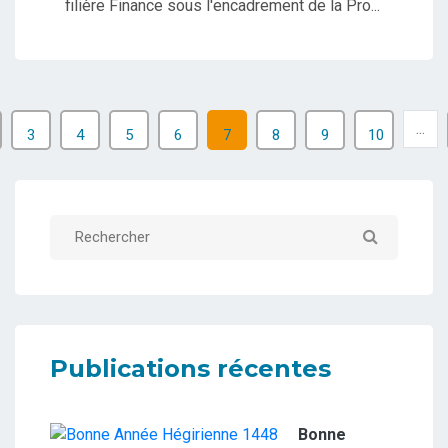
filière Finance sous l'encadrement de la Pro...
...
3
4
5
6
7
8
9
10
Publications récentes
Bonne